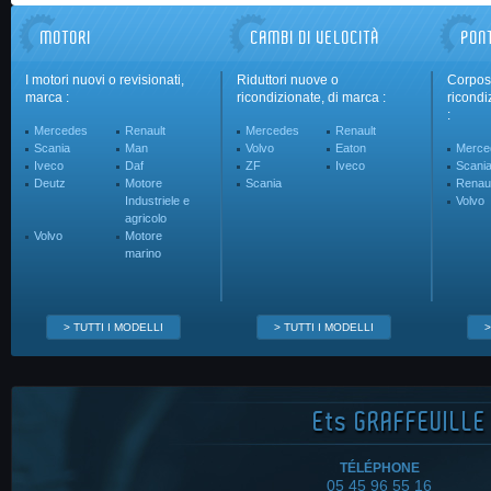
MOTORI
CAMBI DI VELOCITÀ
PON
I motori nuovi o revisionati,
Riduttori nuove o
Corpos 
marca :
ricondizionate, di marca :
ricondi
:
Mercedes
Renault
Mercedes
Renault
Scania
Man
Volvo
Eaton
Merce
Iveco
Daf
ZF
Iveco
Scani
Deutz
Motore
Scania
Renaul
Industriele e
Volvo
agricolo
Volvo
Motore
marino
> TUTTI I MODELLI
> TUTTI I MODELLI
>
Ets
GRAFFEUILLE 
TÉLÉPHONE
05 45 96 55 16