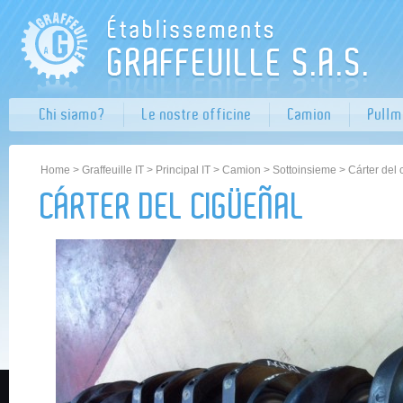
Chi siamo?
Le nostre officine
Camion
Pullm
Home
>
Graffeuille IT
>
Principal IT
>
Camion
>
Sottoinsieme
> Cárter del 
CÁRTER DEL CIGÜEÑAL